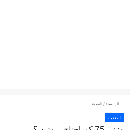
الرئيسية
/
التغدية
التغدية
وزني 75 كم احتاج بروتين ؟