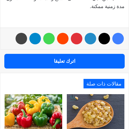
مدة زمنية ممكنة.
فيسبوك
‫X
لينكدإن
بينتيريست
واتساب
تيلقرام
طباعة
اترك تعليقا
مقالات ذات صلة