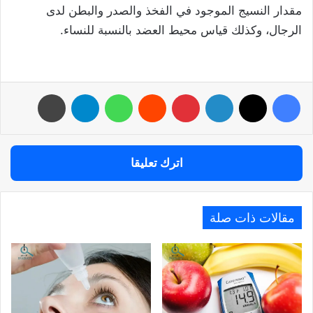
مقدار النسيج الموجود في الفخذ والصدر والبطن لدى
الرجال، وكذلك قياس محيط العضد بالنسبة للنساء.
فيسبوك
‫X
لينكدإن
بينتيريست
واتساب
تيلقرام
طباعة
اترك تعليقا
مقالات ذات صلة