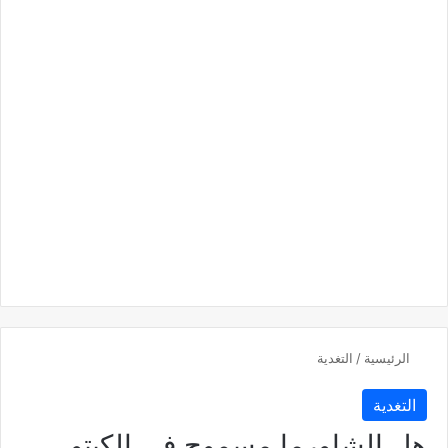
الرئيسية
/
التغدية
التغدية
هل الشاورما مسموح في الكيتو