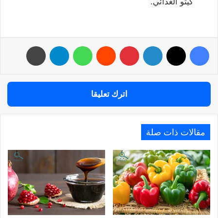
كيتو الغذائي.
فيسبوك
‫X
لينكدإن
بينتيريست
واتساب
تيلقرام
طباعة
اترك تعليقا
مقالات ذات صلة