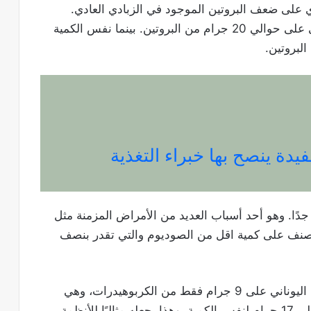
ي على ضعف البروتين الموجود في الزبادي العادي.
يحتوي كل كوب (170 جرام) من الزبادي اليوناني على حوالي 20 جرام من البروتين. بينما نفس الكمية
دة ينصح بها خبراء التغذية
جدًا. وهو أحد أسباب العديد من الأمراض المزمنة مثل
لصنف على كمية اقل من الصوديوم والتي تقدر بنصف
يحتوي كل كوب من الزبادي اليوناني على 9 جرام فقط من الكربوهيدرات، وهي
كمية قليلة مقارنة بالزبادي العادي الذي يحتوي على 17 جرام لنفس الكمية. وهذا يجعله مثاليًا للأنظمة