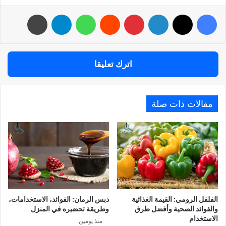
فيسبوك
‫X
لينكدإن
بينتيريست
واتساب
تيلقرام
طباعة
اترك تعليقا
مقالات ذات صلة
الفلفل الرومي: القيمة الغذائية
دبس الرمان: الفوائد، الاستخدامات،
والفوائد الصحية وأفضل طرق
وطريقة تحضيره في المنزل
الاستخدام
منذ يومين