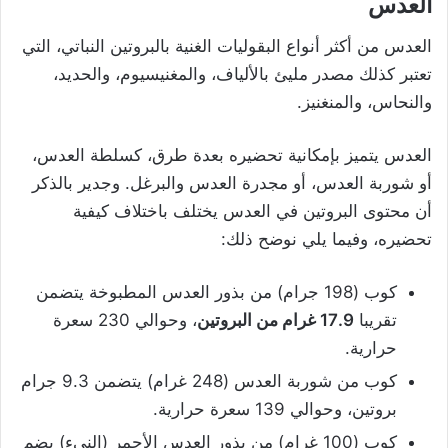
العدس
العدس من أكثر أنواع البقوليات الغنية بالبروتين النباتي، التي
تعتبر كذلك مصدر مليئ بالألياف، والمغنيسيوم، والحديد،
والنحاس، والمنغنيز.
العدس يتميز بإمكانية تحضيره بعدة طرق، كسلطة العدس،
أو شوربة العدس، أو مجدرة العدس والبرغل. وجدير بالذكر
أن محتوى البروتين في العدس يختلف باختلاف كيفية
تحضيره، وفيما يلي نوضح ذلك:
كوب (198 جرام) من بذور العدس المطبوخة يتضمن
تقريبا
17.9 غرام من البروتين
، وحوالي 230 سعرة
حرارية.
كوب من شوربة العدس (248 غرام) يتضمن 9.3 جرام
بروتين، وحوالي 139 سعرة حرارية.
كوب (100 غرام) من بذور العدس الأحمر (النيء) يضم