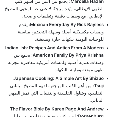
Marcella Hazan:
يجمع بين اثنين من أشهر كتب
الطهي الإيطالي، ويُعد مرجعًا لا غنى عنه لمحبي المطبخ
الإيطالي، مع وصفات دقيقة وتعليمات واضحة.
Mexican Everyday By Rick Bayless:
يقدم
وصفات مكسيكية أصيلة وسهلة التحضير، مناسبة
للوجبات اليومية بنكهات حارة ومنعشة.
Indian-Ish: Recipes And Antics From A Modern
American Family By Priya Krishna:
يجمع بين
وصفات هندية أصلية ولمسات أمريكية معاصرة لتجربة
طهي ممتعة ومليئة بالنكهات.
Japanese Cooking: A Simple Art By Shizuo
Tsuji:
من أهم الكتب المرجعية لفهم المطبخ الياباني
التقليدي، ويتناول الفلسفة والتقنيات التي تميز الطهي
الياباني.
The Flavor Bible By Karen Page And Andrew
Dornenburg:
ليس كتاب وصفات تقليدي، بل دليل