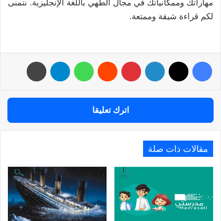
مهاراتك وممكانياتك في مجال الطهي باللغة الإنجليزية. نتمنى
لكم قراءة شيقة وممتعة.
فيسبوك
‫X
لينكدإن
بينتيريست
واتساب
تيلقرام
طباعة
اترك تعليقا
مقالات ذات صلة