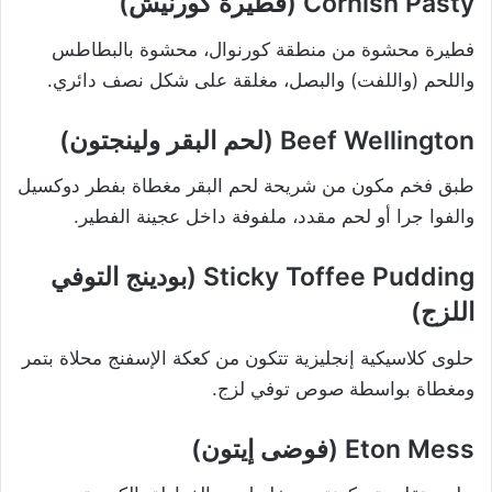
Cornish Pasty (فطيرة كورنيش)
فطيرة محشوة من منطقة كورنوال، محشوة بالبطاطس
واللحم (واللفت) والبصل، مغلقة على شكل نصف دائري.
Beef Wellington (لحم البقر ولينجتون)
طبق فخم مكون من شريحة لحم البقر مغطاة بفطر دوكسيل
والفوا جرا أو لحم مقدد، ملفوفة داخل عجينة الفطير.
Sticky Toffee Pudding (بودينج التوفي
اللزج)
حلوى كلاسيكية إنجليزية تتكون من كعكة الإسفنج محلاة بتمر
ومغطاة بواسطة صوص توفي لزج.
Eton Mess (فوضى إيتون)