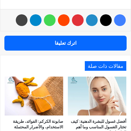
فيسبوك
‫X
لينكدإن
بينتيريست
واتساب
تيلقرام
طباعة
اترك تعليقا
مقالات ذات صلة
أفضل غسول للبشرة الدهنية: كيف
صابونة الكركم: الفوائد، طريقة
تختار الغسول المناسب وما أهم
الاستخدام، والأضرار المحتملة