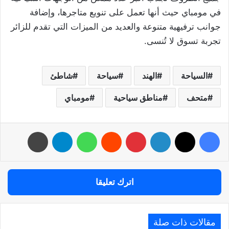
في مومباي حيث أنها تعمل على تنويع متاجرها، وإضافة
جوانب ترفيهية متنوعة والعديد من الميزات التي تقدم للزائر
تجربة تسوق لا تُنسى.
السياحة
الهند
سياحة
شاطئ
متحف
مناطق سياحية
مومباي
فيسبوك
‫X
لينكدإن
بينتيريست
واتساب
تيلقرام
طباعة
اترك تعليقا
مقالات ذات صلة