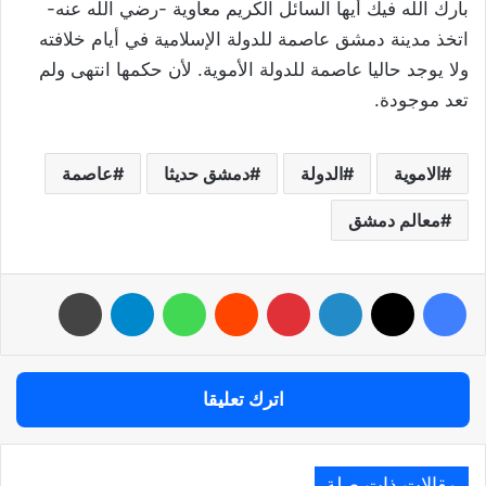
بارك الله فيك أيها السائل الكريم معاوية -رضي الله عنه-
اتخذ مدينة دمشق عاصمة للدولة الإسلامية في أيام خلافته
ولا يوجد حاليا عاصمة للدولة الأموية. لأن حكمها انتهى ولم
تعد موجودة.
الاموية
الدولة
دمشق حديثا
عاصمة
معالم دمشق
فيسبوك
‫X
لينكدإن
بينتيريست
واتساب
تيلقرام
طباعة
اترك تعليقا
مقالات ذات صلة