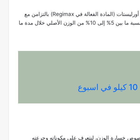
ومع ذلك، تشير بعض الدراسات إلى أن استعمال أورليستات (المادة الفعالة في Regimax) بالتزامن مع
نظام غذائي قد يؤدي إلى فقدان إضافي للوزن بنسبة ما بين 5% إلى 10% من الوزن الأصلي خلال مدة ما
ع
صوص خسارة الوزن، لنتعرف على مكوناته وجرعته