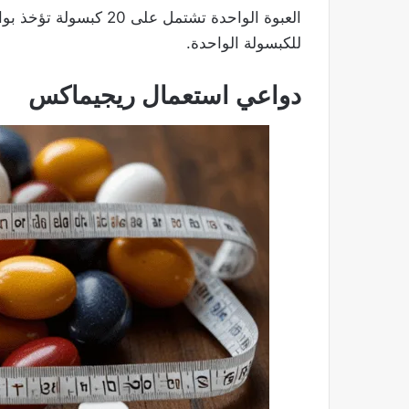
العبوة الواحدة تشتمل على 20 كبسولة تؤخذ بواسطة الفم، بتركيز 120 مجم من
للكبسولة الواحدة.
دواعي استعمال ريجيماكس