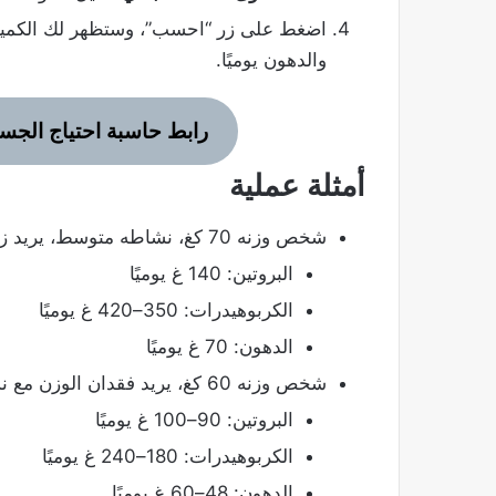
اضغط على زر “احسب”، وستظهر لك الكميات
والدهون يوميًا.
رابط حاسبة احتياج الجس
أمثلة عملية
شخص وزنه 70 كغ، نشاطه متوسط، يريد زيادة العضلات:
البروتين: 140 غ يوميًا
الكربوهيدرات: 350–420 غ يوميًا
الدهون: 70 غ يوميًا
شخص وزنه 60 كغ، يريد فقدان الوزن مع نشاط خفيف:
البروتين: 90–100 غ يوميًا
الكربوهيدرات: 180–240 غ يوميًا
الدهون: 48–60 غ يوميًا