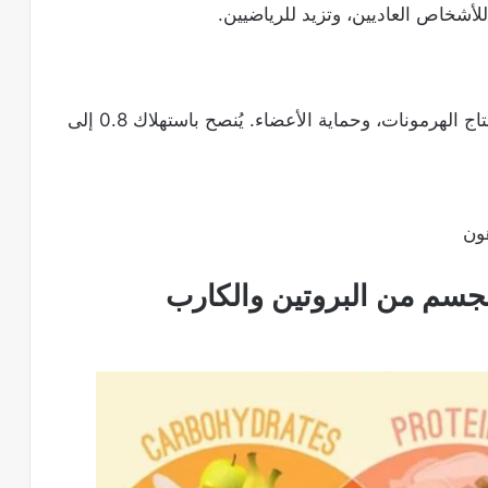
الدهون الصحية ضرورية لامتصاص الفيتامينات، إنتاج الهرمونات، وحماية الأعضاء. يُنصح باستهلاك 0.8 إلى
ون​
لجسم من البروتين والكارب