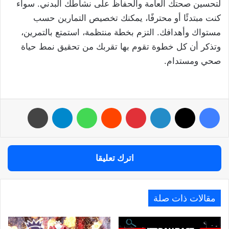
لتحسين صحتك العامة والحفاظ على نشاطك البدني. سواء
كنت مبتدئًا أو محترفًا، يمكنك تخصيص التمارين حسب
مستواك وأهدافك. التزم بخطة منتظمة، استمتع بالتمرين،
وتذكر أن كل خطوة تقوم بها تقربك من تحقيق نمط حياة
صحي ومستدام.
فيسبوك
‫X
لينكدإن
بينتيريست
واتساب
تيلقرام
طباعة
اترك تعليقا
مقالات ذات صلة