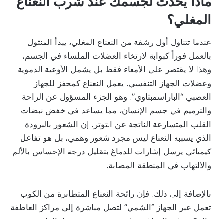
ماذا يحدث لجسمك عند شرب النعناع
المغلي؟
عندما تتناول أول رشفة من النعناع المغلي، يبدأ المنثول
بالعمل فوراً كبوابة لارتخاء العضلات الملساء في الجسم،
وهذا لا يقتصر على الأمعاء فقط بل يشمل الأوعية الدموية
وعضلات الجهاز التنفسي. يعمل النعناع كمحفز للجهاز
العصبي “الباراسمبثاوي”، وهو الجزء المسؤول عن الراحة
والترميم في جسم الإنسان، مما يساعد في خفض نبضات
القلب المتسارعة الناتجة عن التوتر. إن الشعور بالبرودة
الذي يسببه النعناع ليس مجرد شعور وهمي، بل هو تفاعل
كيميائي يرسل إشارات للدماغ بتقليل درجة الإحساس بالألم
والالتهاب في المنطقة المصابة.
بالإضافة إلى ذلك، فإن رائحة النعناع المتطايرة من الكوب
تعمل عبر الجهاز “الشمي” لتصل مباشرة إلى مراكز العاطفة