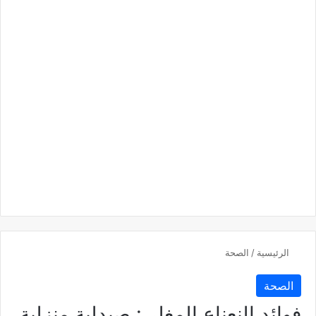
الرئيسية
/
الصحة
الصحة
فوائد النعناع المغلي: صيدلية منزلية