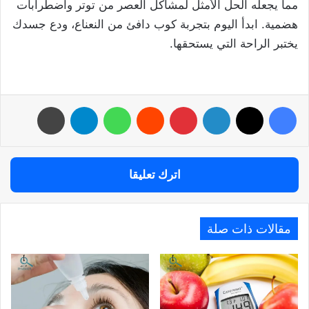
مما يجعله الحل الأمثل لمشاكل العصر من توتر واضطرابات
هضمية. ابدأ اليوم بتجربة كوب دافئ من النعناع، ودع جسدك
يختبر الراحة التي يستحقها.
فيسبوك
‫X
لينكدإن
بينتيريست
واتساب
تيلقرام
طباعة
اترك تعليقا
مقالات ذات صلة