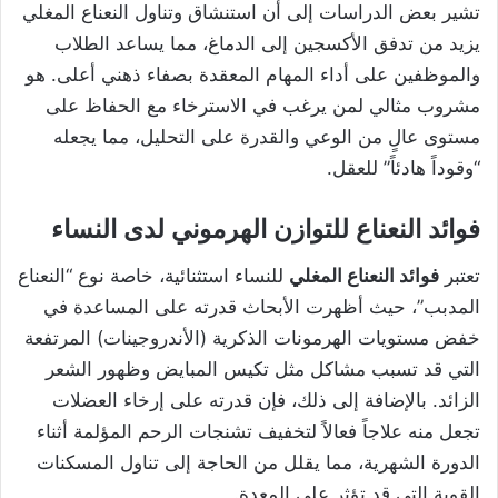
تشير بعض الدراسات إلى أن استنشاق وتناول النعناع المغلي
يزيد من تدفق الأكسجين إلى الدماغ، مما يساعد الطلاب
والموظفين على أداء المهام المعقدة بصفاء ذهني أعلى. هو
مشروب مثالي لمن يرغب في الاسترخاء مع الحفاظ على
مستوى عالٍ من الوعي والقدرة على التحليل، مما يجعله
“وقوداً هادئاً” للعقل.
فوائد النعناع للتوازن الهرموني لدى النساء
تعتبر
فوائد النعناع المغلي
للنساء استثنائية، خاصة نوع “النعناع
المدبب”، حيث أظهرت الأبحاث قدرته على المساعدة في
خفض مستويات الهرمونات الذكرية (الأندروجينات) المرتفعة
التي قد تسبب مشاكل مثل تكيس المبايض وظهور الشعر
الزائد. بالإضافة إلى ذلك، فإن قدرته على إرخاء العضلات
تجعل منه علاجاً فعالاً لتخفيف تشنجات الرحم المؤلمة أثناء
الدورة الشهرية، مما يقلل من الحاجة إلى تناول المسكنات
القوية التي قد تؤثر على المعدة.