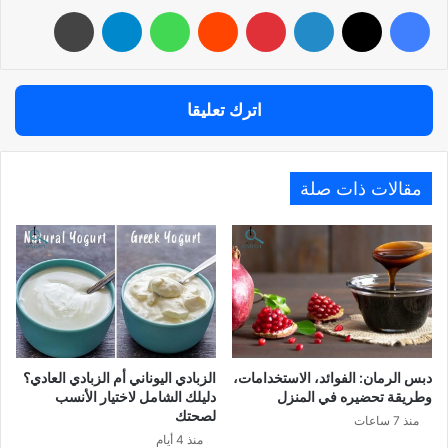
فيسبوك
‫X
لينكدإن
بينتيريست
واتساب
تيلقرام
طباعة
اترك تعليقا
مقالات ذات صلة
دبس الرمان: الفوائد، الاستخدامات،
الزبادي اليوناني أم الزبادي العادي؟
وطريقة تحضيره في المنزل
دليلك الشامل لاختيار الأنسب
لصحتك
منذ 7 ساعات
منذ 4 أيام