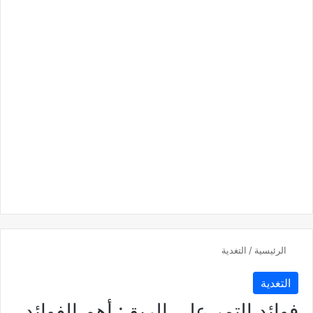
الرئيسية
/
التغدية
التغدية
فوائد التمر على الريق: أهم الفوائد