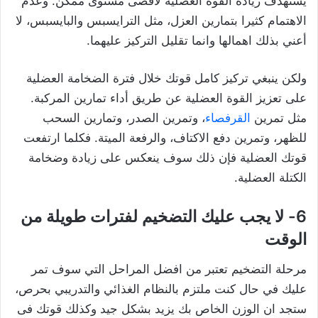
يستهدف زيادة القوة العضلية لاقصى مستوى ممكن. وعدم
الاهتمام كثيرا بتمارين العزل، مثل الترايسبس والبايسبس، لا
أعني بذلك اهمالها وانما تقليل التركيز عليهما.
ولكن ينبغي تركيز كامل قوتك خلال فترة الضخامة العضلية
على تعزيز القوة العضلية عن طريق أداء تمارين المركبة.
مثل تمرين
القرفصاء
، وتمرين الصدر، وتمارين السحب
للظهر، وتمرين دفع الاكتاف، والرفعة الميتة. فكلما ارتفعت
قوتك العضلية فإن ذلك سوف ينعكس على زيادة وضخامة
الكتلة العضلية.
6- لا يجب عليك التضخيم لفترات طويلة من
الوقت
مرحلة التضخيم تعتبر من افضل المراحل التي سوف تمر
عليك في حال كنت ملتزم بالنظام الغذائي والتدريبي بحرص،
ستجد ان الوزن الخاص بك يزيد بشكل جيد وكذلك قوتك فى