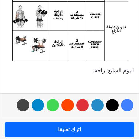
اليوم السابع: راحة.
فيسبوك
‫X
لينكدإن
بينتيريست
واتساب
تيلقرام
طباعة
اترك تعليقا