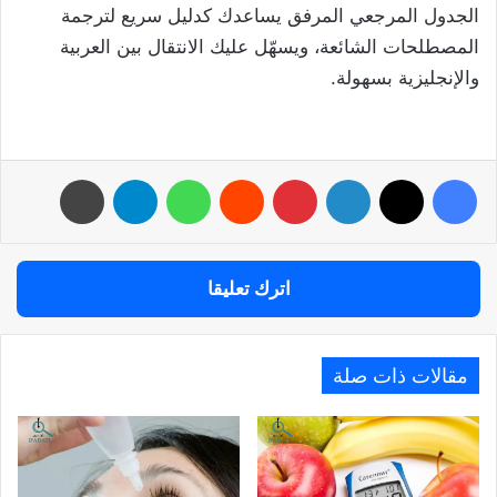
الجدول المرجعي المرفق يساعدك كدليل سريع لترجمة
المصطلحات الشائعة، ويسهّل عليك الانتقال بين العربية
والإنجليزية بسهولة.
فيسبوك
‫X
لينكدإن
بينتيريست
واتساب
تيلقرام
طباعة
اترك تعليقا
مقالات ذات صلة