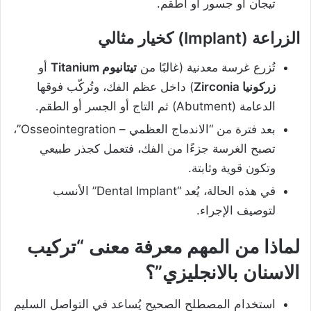
تيجان أو جسور أو أطقم.
الزراعة (Implant) كخيار مثالي
تُزرع غرسة معدنية (غالبًا من
تيتانيوم Titanium
أو
زركونيا Zirconia
) داخل عظم الفك، وتُركّب فوقها
الدعامة (Abutment) ثم التاج أو الجسر أو الطقم.
بعد فترة من “الاندماج العظمي – Osseointegration”،
تصبح الغرسة جزءًا من الفك، فتعمل كجذر طبيعي
وتكون قوية وثابتة.
في هذه الحالة، يُعد “Dental Implant” الأنسب
لتوصيف الإجراء.
لماذا من المهم معرفة معنى “تركيب
الاسنان بالانجليزي”؟
استخدام المصطلح الصحيح يُساعد في التواصل السليم