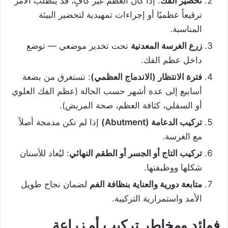
تحضير الفك
: إذا كان العظم غير كافٍ، قد يتطلب الأمر
ترقيعاً عظميًا أو إجراءات تمهيدية لتحضير البيئة
المناسبة.
زرع الغرسة المعدنية
تحت تخدير موضعي — توضع
داخل عظم الفك.
فترة الانتظار (الاندماج العظمي)
: تستغرق من بضعة
أسابيع إلى عدة أشهر حسب الحالة (عظم الفك العلوي
أو السفلي، كثافة العظم، صحة المريض).
تركيب الدعامة (Abutment)
إذا لم تكن مدمجة أصلاً
مع الغرسة.
تركيب التاج أو الجسر أو الطقم النهائي
: ليُعاد للأسنان
شكلها ووظيفتها.
متابعة دورية والعناية بنظافة الفم
لضمان نجاح طويل
الأمد واستمرارية التركيبة.
فوائد ومخاطر تركيب أو زراعة