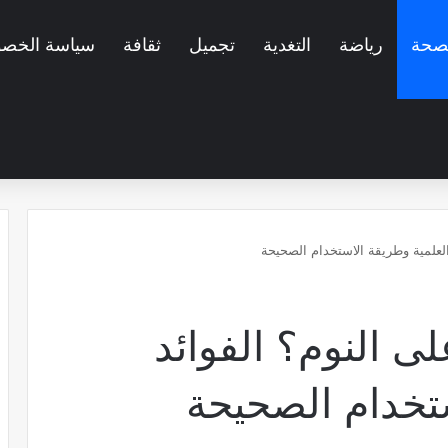
صحة
رياضة
التغدية
تجميل
ثقافة
سياسة الخصو
‫X
فيسبوك
بينتيريست
لينكدإن
ouTube
العلمية وطريقة الاستخدام الصحيحة
ى النوم؟ الفوائد
ستخدام الصحيحة