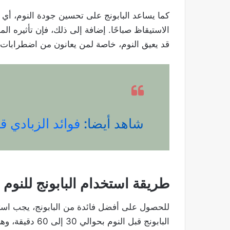
كما يساعد البابونج على تحسين جودة النوم، أي ت
الاستيقاظ صباحًا. إضافة إلى ذلك، فإن تأثيره ا
قد يعيق النوم، خاصة لمن يعانون من اضطرابات
شاهد أيضا:
فوائد الزبادي ق
طريقة استخدام البابونج للنو
للحصول على أفضل فائدة من البابونج، يجب اس
البابونج قبل النوم بحوالي 30 إلى 60 دقيقة، وهي مدة كافية ليبدأ تأثيره المهدئ تدريجيًا.