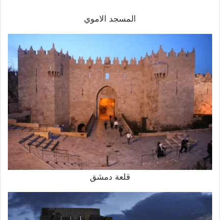
المسجد الاموي
قلعة دمشق