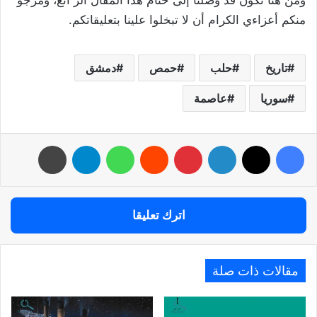
ومن هنا نكون قد وصلنا إلى ختام هذا المقال الر ائع، ومرجو
منكم أعزاءي الكرام أن لا تبخلوا علينا بتعليقاتكم.
تاريخ
حلب
حمص
دمشق
سوريا
عاصمة
فيسبوك
‫X
لينكدإن
بينتيريست
واتساب
تيلقرام
طباعة
اترك تعليقا
مقالات ذات صلة