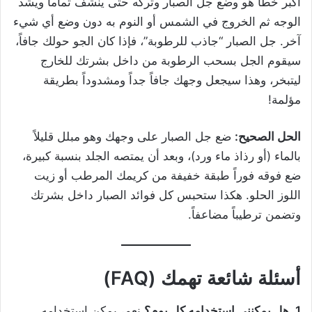
أكبر خطأ هو وضع جل الصبار وتركه حتى ينشف تماماً ويشد
الوجه ثم الخروج في الشمس أو النوم به دون وضع أي شيء
آخر. جل الصبار “جاذب للرطوبة”، فإذا كان الجو حولك جافاً،
سيقوم الجل بسحب الرطوبة من داخل بشرتك للخارج
ليتبخر، وهذا سيجعل وجهك جافاً جداً ومشدوداً بطريقة
مؤلمة!
الحل الصحيح:
ضع جل الصبار على وجهك وهو مبلل قليلاً
بالماء (أو رذاذ ماء ورد)، وبعد أن يمتصه الجلد بنسبة كبيرة،
ضع فوقه فوراً طبقة خفيفة من كريمك المرطب أو زيت
اللوز الحلو. هكذا ستحبس كل فوائد الصبار داخل بشرتك
وتضمن ترطيباً مضاعفاً.
أسئلة شائعة تهمك (FAQ)
1. هل يمكنني استخدامه كل يوم؟
نعم، يمكن استخدامه