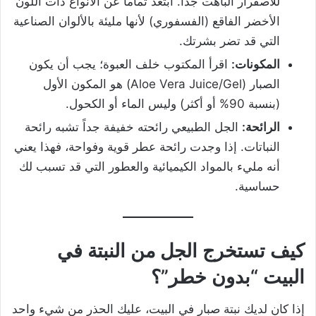
للاصفرار الباهت جداً. ابتعد تماماً عن الأنواع ذات اللون
الأخضر الفاقع (الفسفوري) لأنها مليئة بالألوان الصناعية
التي قد تضر بشرتك.
المكونات:
اقرأ المكتوب خلف العبوة؛ يجب أن يكون
الصبار (Aloe Vera Juice/Gel) هو المكون الأول
(بنسبة 90% أو أكثر) وليس الماء أو الكحول.
الرائحة:
الجل الطبيعي رائحته خفيفة جداً تشبه رائحة
النباتات. إذا وجدت رائحة عطر قوية وفواحة، فهذا يعني
أنه مليء بالمواد الكيميائية والعطور التي قد تسبب لك
حساسية.
كيف تستخرج الجل من النبتة في
البيت “بدون خطر”؟
إذا كان لديك نبتة صبار في البيت، عليك الحذر من شيء واحد