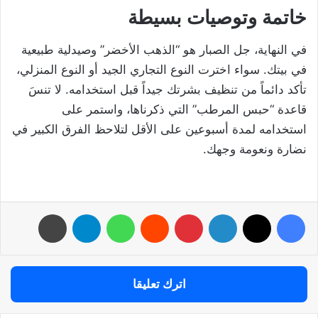
خاتمة وتوصيات بسيطة
في النهاية، جل الصبار هو “الذهب الأخضر” وصيدلية طبيعية
في بيتك. سواء اخترت النوع التجاري الجيد أو النوع المنزلي،
تأكد دائماً من تنظيف بشرتك جيداً قبل استخدامه. لا تنسَ
قاعدة “حبس المرطب” التي ذكرناها، واستمر على
استخدامه لمدة أسبوعين على الأقل لتلاحظ الفرق الكبير في
نضارة ونعومة وجهك.
فيسبوك
‫X
لينكدإن
بينتيريست
واتساب
تيلقرام
طباعة
اترك تعليقا