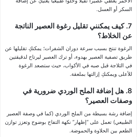
الأحمر يعطي عصيراً ثقيلاً وحلواً طبيعياً يغنيكِ عن إضافة
السكر أو العسل.
7. كيف يمكنني تقليل رغوة العصير الناتجة
عن الخلاط؟
الرغوة تنتج بسبب سرعة دوران الشفرات؛ يمكنكِ تقليلها عن
طريق تصفية العصير بهدوء، أو ترك العصير ليرتاح لدقيقتين
في الثلاجة قبل صبه في الأكواب، حيث ستصعد الرغوة
للأعلى ويمكنكِ إزالتها بملعقة.
8. هل إضافة الملح الوردي ضرورية في
وصفات العصير؟
إضافة رشة بسيطة من الملح الوردي (كما في وصفة العصير
الطبيعي) تعمل على “إظهار” نكهة التفاح بوضوح وتعزز توازن
الطعم بين الحلاوة والحموضة.