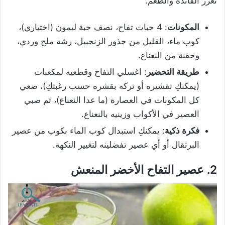
تعزز الفائدة والطعم.
المكونات
: 4 حبات تفاح، نصف حبة ليمون (اختياري)،
كوب ماء، القليل من جذور الزنجبيل، رشة ملح وردي،
وحفنة من النعناع.
طريقة التحضير
: اغسلي التفاح وقطعيه لمكعبات
(يمكنكِ تقشيره أو تركه بقشره حسب رغبتكِ)، ضعي
كل المكونات في العصارة (ما عدا النعناع)، ثم صبي
العصير في الأكواب وزينيه بالنعناع.
فكرة ذكية
: يمكنكِ استبدال كوب الماء بكوب من عصير
البرتقال أو أي عصير تفضلينه لتغيير النكهة.
2. عصير التفاح الأخضر المنعش