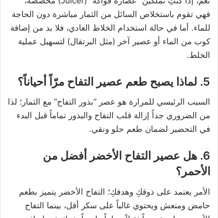
نعم، إذا كنتِ تملكين “عصارة فواكه” (Juicer) مخصصة،
فهي تقوم باستخلاص السائل من الثمار مباشرة دون الحاجة
للماء. أما في حالة استخدام الخلاط العادي، فلا بد من إضافة
كوب من الماء أو عصير آخر (مثل البرتقال) لتسهيل عملية
الخلط.
5. لماذا يصبح طعم عصير التفاح مرّاً أحياناً؟
السبب الرئيسي للمرارة هو عصر “بذور التفاح” مع الثمار؛ لذا
من الضروري جداً إزالة قلب التفاح والبذور تماماً قبل البدء
في التحضير لضمان طعم حلو ونقي.
6. هل عصير التفاح الأخضر أفضل من
الأحمر؟
الأمر يعتمد على ذوقكِ وهدفكِ؛ التفاح الأخضر يتميز بطعم
حامض ومنعش ويحتوي غالباً على سكر أقل، بينما التفاح