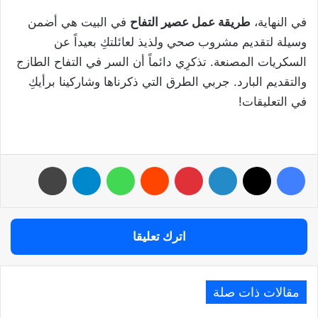
في النهاية،
طريقة عمل عصير التفاح
في البيت هي أضمن
وسيلة لتقديم مشروب صحي ولذيذ لعائلتكِ بعيداً عن
السكريات المصنعة. تذكرِي دائماً أن السر في التفاح الطازج
والتقديم البارد. جربي الطرق التي ذكرناها وشاركينا برأيكِ
في التعليقات!
فيسبوك
‫X
لينكدإن
بينتيريست
واتساب
تيلقرام
طباعة
اترك تعليقا
مقالات ذات صلة