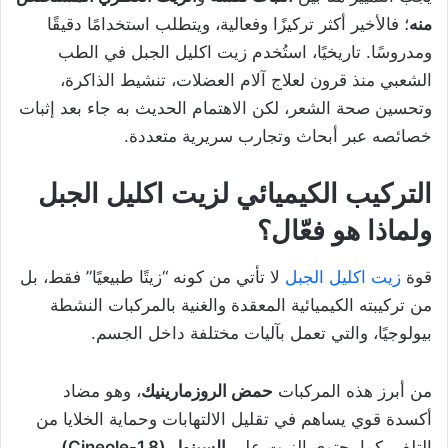
منه
؛ فالأخير أكثر تركيزًا وفعالية، ويتطلب استخدامًا دقيقًا
ومدروسًا. تاريخيًا، استُخدم زيت اكليل الجبل في الطب
الشعبي منذ قرون لعلاج آلام العضلات، تنشيط الذاكرة،
وتحسين صحة الشعر، لكن الاهتمام الحديث به جاء بعد إثبات
خصائصه عبر أبحاث وتجارب سريرية متعددة.
التركيب الكيميائي لزيت اكليل الجبل
ولماذا هو فعّال؟
قوة
زيت اكليل الجبل
لا تأتي من كونه “زيتًا طبيعيًا” فقط، بل
من تركيبته الكيميائية المعقدة والغنية بالمركبات النشطة
بيولوجيًا، والتي تعمل بآليات مختلفة داخل الجسم.
من أبرز هذه المركبات
حمض الروزمارينيك
، وهو مضاد
أكسدة قوي يساهم في تقليل الالتهابات وحماية الخلايا من
التلف. كما يحتوي الزيت على
السينول (1,8-Cineole)