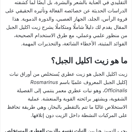
التقليدي في العناية بالشعر والبشرة، بل أيضًا لما كشفته
الدراسات الحديثة عن خصائصه الفعالة وتأثيره الحقيقي على
فروة الرأس، الجلد، الجهاز العصبي، والدورة الدموية. هذا
المقال يقدم لك دليلاً شاملًا ومتكاملًا يشرح زيت اكليل الجبل
من منظور علمي وعملي، مع طرق الاستخدام الصحيحة،
الفوائد المثبتة، الأخطاء الشائعة، والتحذيرات المهمة.
ما هو زيت اكليل الجبل؟
زيت اكليل الجبل هو زيت عطري يُستخلص من أوراق نبات
إكليل الجبل المعروف علميًا باسم
Rosmarinus
Officinalis
، وهو نبات عطري معمر ينتمي إلى الفصيلة
الشفوية، ويشتهر برائحته القوية والمنعشة. عملية
الاستخلاص غالبًا ما تتم بالتقطير بالبخار، وهي طريقة تحافظ
على المركبات النشطة داخل الزيت دون إتلافها.
يجب التمييز هنا بين
النبات نفسه
و
الزيت العطري المستخلص