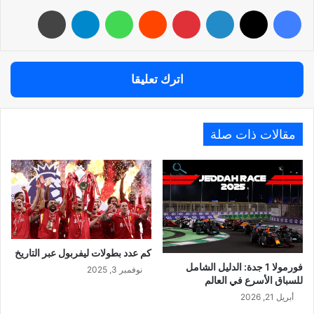
فيسبوك
‫X
لينكدإن
بينتيريست
واتساب
تيلقرام
طباعة
اترك تعليقا
مقالات ذات صلة
كم عدد بطولات ليفربول عبر التاريخ
فورمولا 1 جدة: الدليل الشامل
نوفمبر 3, 2025
للسباق الأسرع في العالم
أبريل 21, 2026