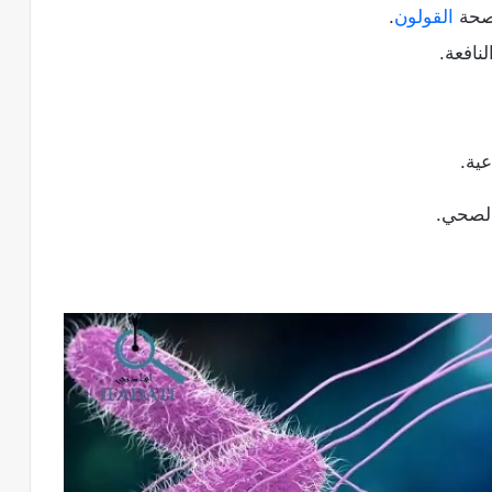
 صحة
القولون
.
نافعة.
ية.
 الصحي.