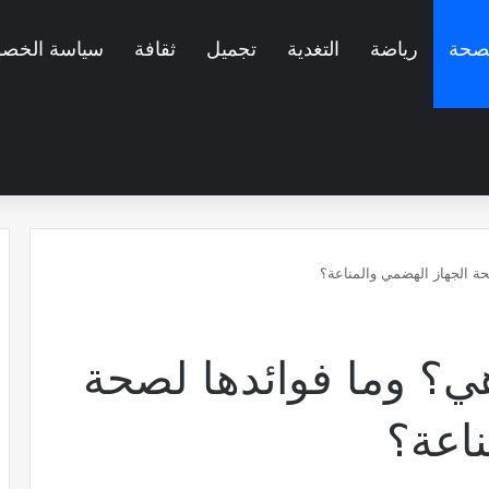
صحة
رياضة
التغدية
تجميل
ثقافة
سياسة الخصو
‫X
فيسبوك
بينتيريست
لينكدإن
ouTube
صحة الجهاز الهضمي والمناعة؟
 هي؟ وما فوائدها لصحة
ناعة؟