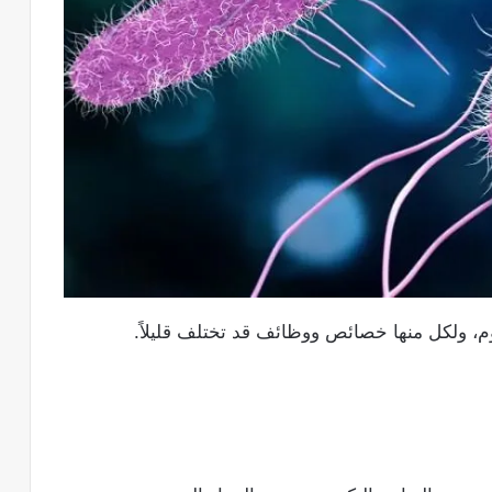
وم، ولكل منها خصائص ووظائف قد تختلف قليلاً.