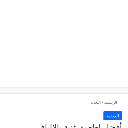
الرئيسية
/
التغدية
التغدية
أفضل اطعمة غنية بالالياف​