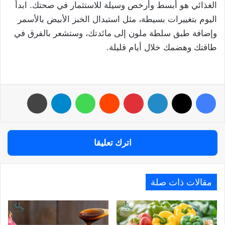
الغذائي هو أبسط وأرخص وسيلة للاستثمار في صحتك. ابدأ
اليوم بتغييرات بسيطة، مثل استبدال الخبز الأبيض بالأسمر
وإضافة طبق سلطة ملون إلى مائدتك، وستشعر بالفرق في
طاقتك وهضمك خلال أيام قليلة.
فيسبوك
‫X
لينكدإن
بينتيريست
واتساب
تيلقرام
طباعة
اترك تعليقا
مقالات ذات صلة