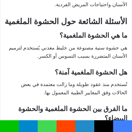
الأسنان واحتياجات المريض الفردية.
الأسئلة الشائعة حول الحشوة الملغمية
ما هي الحشوة الملغمية؟
هي حشوة سنية مصنوعة من خليط معدني يُستخدم لترميم
الأسنان المتضررة بسبب التسوس أو الكسر.
هل الحشوة الملغمية آمنة؟
تُستخدم منذ عقود طويلة وما زالت معتمدة في بعض
الحالات وفق المعايير الطبية المعمول بها.
ما الفرق بين الحشوة الملغمية والحشوة
البيضاء؟
تتميز الحشوة البيضاء بلون مشابه للأسنان الطبيعية، بينما
يسبوك
‫X
لينكدإن
واتساب
تيلقرام
لاين