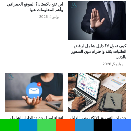
اين تقع باكستان؟ الموقع الجغرافي
وأهم المعلومات عنها
يوليو 4, 2026
كيف تقول لا؟ دليل شامل لرفض
الطلبات بثقة واحترام دون الشعور
بالذنب
يوليو 5, 2026
خدمات التسويق الالكتروني: الدليل
انشاء ايميل جديد: الدليل الشامل
الشامل لأهم الخدمات التي تنمي
لإنشاء بريد إلكتروني خطوة بخطوة
الأعمال وتزيد المبيعات
يونيو 30, 2026
يسبوك
‫X
لينكدإن
واتساب
تيلقرام
لاين